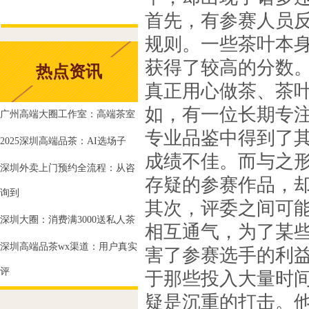
首先，有参赛人员
规则。一些茶叶本
获得了较高的分数
热点资讯
真正用心做茶、茶
如，有一位长期专
‌广州高端大圈工作室‌：高端茶室
专业品鉴中得到了
2025深圳高端品茶：AI选场子
成绩不佳。而与之
深圳外卖上门预约全流程：从咨
存疑的参赛作品，却
询到
其次，评委之间可
深圳大圈：消费满3000送私人茶
相互通气，为了某
深圳高端品茶wx渠道：用户真实
害了参赛选手的利
评
于那些投入大量时
疑是沉重的打击。